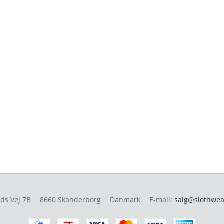
ds Vej 7B
8660 Skanderborg
Danmark
E-mail
:
salg@slothwea