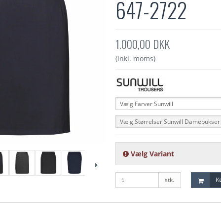
647-2722
1.000,00 DKK
(inkl. moms)
Vælg Farver Sunwill
Vælg Størrelser Sunwill Damebukser
Vælg Variant
stk.
K