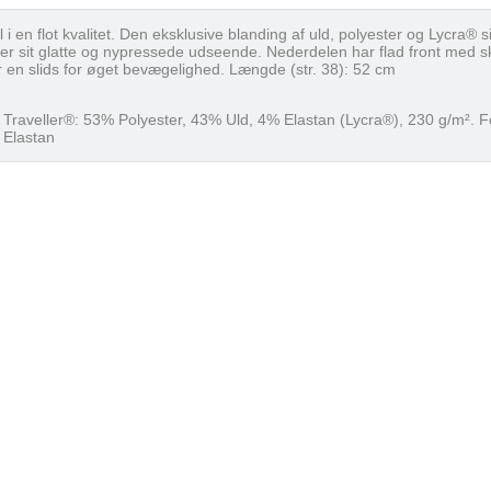
i en flot kvalitet. Den eksklusive blanding af uld, polyester og Lycra® si
er sit glatte og nypressede udseende. Nederdelen har flad front med 
en slids for øget bevægelighed. Længde (str. 38): 52 cm
: Traveller®: 53% Polyester, 43% Uld, 4% Elastan (Lycra®), 230 g/m². F
 Elastan