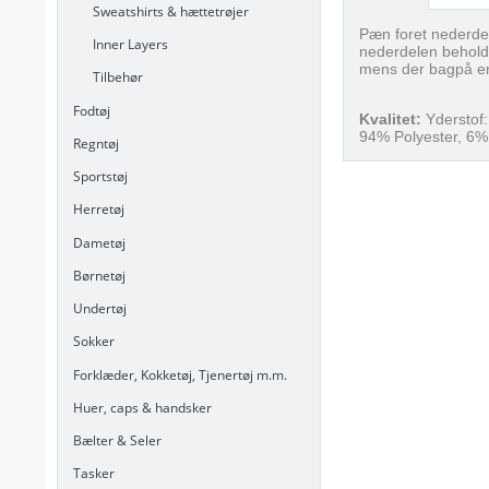
Sweatshirts & hættetrøjer
Pæn foret nederdel 
Inner Layers
nederdelen behold
mens der bagpå er 
Tilbehør
Fodtøj
Kvalitet:
Yderstof
94% Polyester, 6%
Regntøj
Sportstøj
Herretøj
Dametøj
Børnetøj
Undertøj
Sokker
Forklæder, Kokketøj, Tjenertøj m.m.
Huer, caps & handsker
Bælter & Seler
Tasker