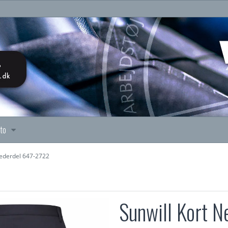
nto
Nederdel 647-2722
Sunwill Kort N