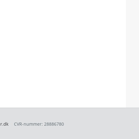
r.dk
CVR-nummer
:
28886780