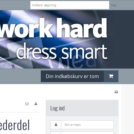
Søg
Din indkøbskurv er tom
Log ind
ederdel