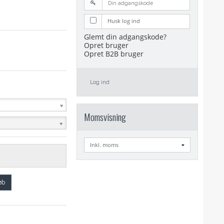
Husk log ind
Glemt din adgangskode?
Opret bruger
Opret B2B bruger
Log ind
Momsvisning
øb