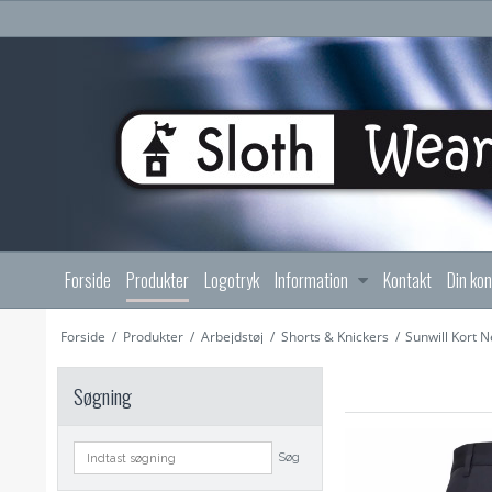
Forside
Produkter
Logotryk
Information
Kontakt
Din ko
Forside
/
Produkter
/
Arbejdstøj
/
Shorts & Knickers
/
Sunwill Kort 
Søgning
Søg