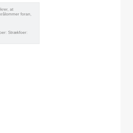
krer, at
skrålommer foran,
oer: Strækfoer: